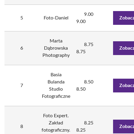
9.00
5
Foto-Daniel
Zobacz
9.00
Marta
8.75
6
Dąbrowska
Zobacz
8.75
Photography
Basia
Bulanda
8.50
7
Zobacz
Studio
8.50
Fotograficzne
Foto Expert.
Zakład
8.25
8
Zobacz
fotograficzny.
8.25