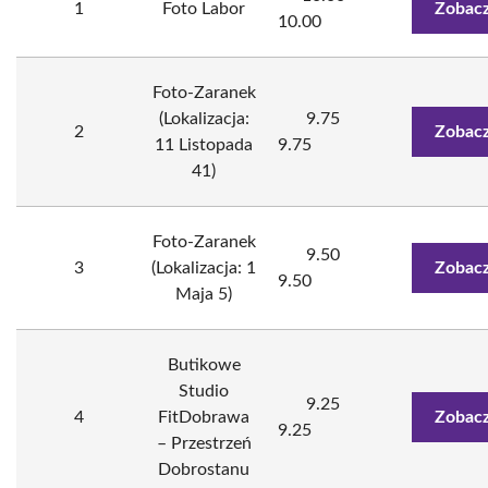
1
Foto Labor
Zobacz
10.00
Foto-Zaranek
(Lokalizacja:
9.75
2
Zobacz
11 Listopada
9.75
41)
Foto-Zaranek
9.50
3
(Lokalizacja: 1
Zobacz
9.50
Maja 5)
Butikowe
Studio
9.25
4
FitDobrawa
Zobacz
9.25
– Przestrzeń
Dobrostanu