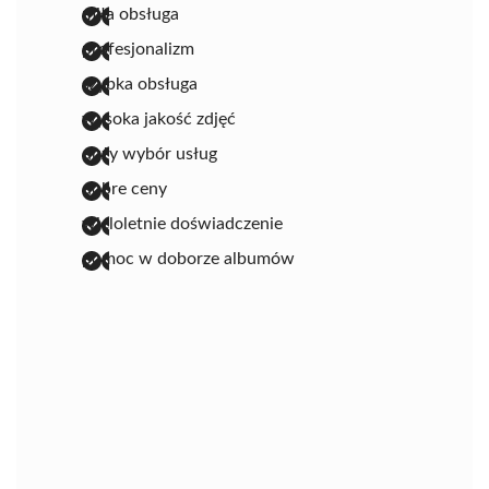
miła obsługa
profesjonalizm
szybka obsługa
wysoka jakość zdjęć
duży wybór usług
dobre ceny
wieloletnie doświadczenie
pomoc w doborze albumów