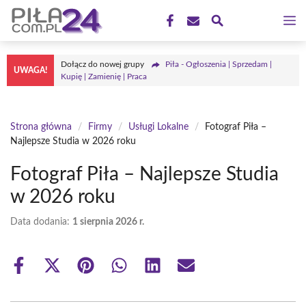
Przejdź
M
do
treści
Dołącz do nowej grupy
Piła - Ogłoszenia | Sprzedam |
UWAGA!
Kupię | Zamienię | Praca
Strona główna
/
Firmy
/
Usługi Lokalne
/
Fotograf Piła –
Najlepsze Studia w 2026 roku
Fotograf Piła – Najlepsze Studia
w 2026 roku
Data dodania:
1 sierpnia 2026 r.
Share
Share
Share
Share
Share
Share
on
on
on
on
on
on
Facebook
X
Pinterest
WhatsApp
LinkedIn
Email
(Twitter)