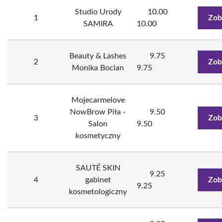
Studio Urody
10.00
1
Zob
SAMIRA
10.00
Beauty & Lashes
9.75
2
Zob
Monika Bocian
9.75
Mojecarmelove
NowBrow Piła -
9.50
3
Zob
Salon
9.50
kosmetyczny
SAUTÉ SKIN
9.25
4
gabinet
Zob
9.25
kosmetologiczny