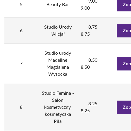
9.00
5
Beauty Bar
Zob
9.00
Studio Urody
8.75
6
Zob
"Alicja"
8.75
Studio urody
Madeline
8.50
7
Zob
Magdalena
8.50
Wysocka
Studio Femina -
Salon
8.25
8
kosmetyczny,
Zob
8.25
kosmetyczka
Piła