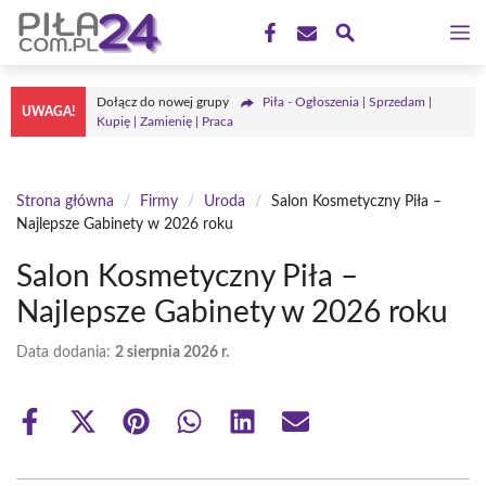
Przejdź
M
do
treści
Dołącz do nowej grupy
Piła - Ogłoszenia | Sprzedam |
UWAGA!
Kupię | Zamienię | Praca
Strona główna
/
Firmy
/
Uroda
/
Salon Kosmetyczny Piła –
Najlepsze Gabinety w 2026 roku
Salon Kosmetyczny Piła –
Najlepsze Gabinety w 2026 roku
Data dodania:
2 sierpnia 2026 r.
Share
Share
Share
Share
Share
Share
on
on
on
on
on
on
Facebook
X
Pinterest
WhatsApp
LinkedIn
Email
(Twitter)