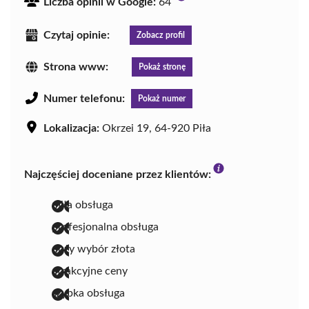
Liczba opinii w Google:
64
Czytaj opinie:
Zobacz profil
Strona www:
Pokaż stronę
Numer telefonu:
Pokaż numer
Lokalizacja:
Okrzei 19, 64-920 Piła
Najczęściej doceniane przez klientów:
miła obsługa
profesjonalna obsługa
duży wybór złota
atrakcyjne ceny
szybka obsługa