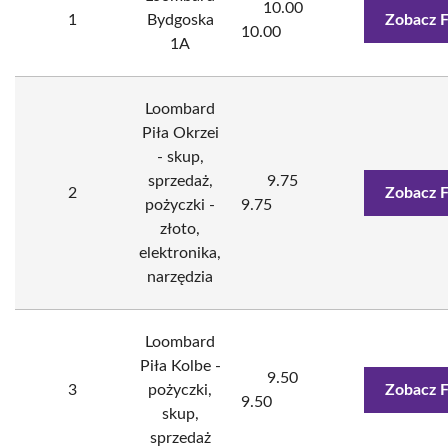
10.00
1
Bydgoska
Zobacz 
10.00
1A
Loombard
Piła Okrzei
- skup,
sprzedaż,
9.75
2
Zobacz 
pożyczki -
9.75
złoto,
elektronika,
narzędzia
Loombard
Piła Kolbe -
9.50
3
pożyczki,
Zobacz 
9.50
skup,
sprzedaż