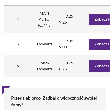
MATI
9.25
4
AUTO
Zobacz 
9.25
KOMIS
9.00
5
Lombard
Zobacz 
9.00
Dynex.
8.75
6
Zobacz 
Lombard
8.75
Przedsiębiorco! Zadbaj o widoczność swojej
firmy!