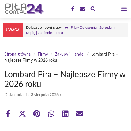
Przejdź
M
do
treści
Dołącz do nowej grupy
Piła - Ogłoszenia | Sprzedam |
UWAGA!
Kupię | Zamienię | Praca
Strona główna
/
Firmy
/
Zakupy i Handel
/
Lombard Piła –
Najlepsze Firmy w 2026 roku
Lombard Piła – Najlepsze Firmy w
2026 roku
Data dodania:
3 sierpnia 2026 r.
Share
Share
Share
Share
Share
Share
on
on
on
on
on
on
Facebook
X
Pinterest
WhatsApp
LinkedIn
Email
(Twitter)