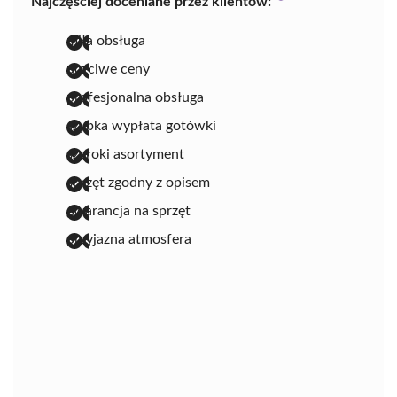
Najczęściej doceniane przez klientów:
miła obsługa
uczciwe ceny
profesjonalna obsługa
szybka wypłata gotówki
szeroki asortyment
sprzęt zgodny z opisem
gwarancja na sprzęt
przyjazna atmosfera