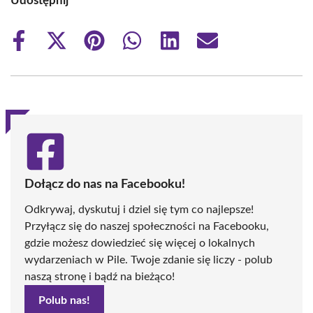
Udostępnij
Share
Share
Share
Share
Share
Share
on
on
on
on
on
on
Facebook
X
Pinterest
WhatsApp
LinkedIn
Email
(Twitter)
Dołącz do nas na Facebooku!
Odkrywaj, dyskutuj i dziel się tym co najlepsze!
Przyłącz się do naszej społeczności na Facebooku,
gdzie możesz dowiedzieć się więcej o lokalnych
wydarzeniach w Pile. Twoje zdanie się liczy - polub
naszą stronę i bądź na bieżąco!
Polub nas!