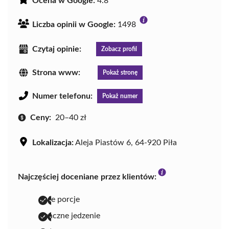
Ocena w Google:
4.8
Liczba opinii w Google:
1498
Czytaj opinie:
Zobacz profil
Strona www:
Pokaż stronę
Numer telefonu:
Pokaż numer
Ceny:
20–40 zł
Lokalizacja:
Aleja Piastów 6, 64-920 Piła
Najczęściej doceniane przez klientów:
duże porcje
smaczne jedzenie