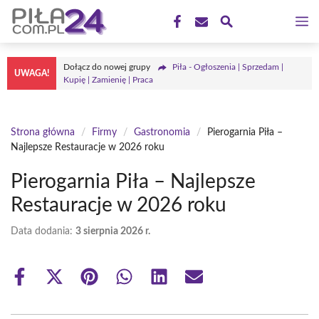
Przejdź
M
do
treści
Dołącz do nowej grupy
Piła - Ogłoszenia | Sprzedam |
UWAGA!
Kupię | Zamienię | Praca
Strona główna
/
Firmy
/
Gastronomia
/
Pierogarnia Piła –
Najlepsze Restauracje w 2026 roku
Pierogarnia Piła – Najlepsze
Restauracje w 2026 roku
Data dodania:
3 sierpnia 2026 r.
Share
Share
Share
Share
Share
Share
on
on
on
on
on
on
Facebook
X
Pinterest
WhatsApp
LinkedIn
Email
(Twitter)