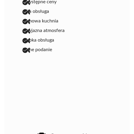
przystępne ceny
miła obsługa
domowa kuchnia
przyjazna atmosfera
szybka obsługa
ładne podanie