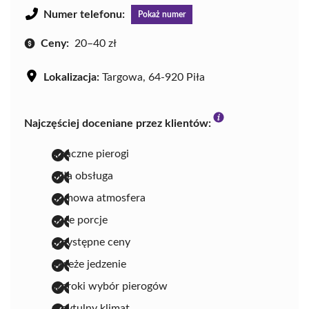
Numer telefonu:
Pokaż numer
Ceny:
20–40 zł
Lokalizacja:
Targowa, 64-920 Piła
Najczęściej doceniane przez klientów:
smaczne pierogi
miła obsługa
domowa atmosfera
duże porcje
przystępne ceny
świeże jedzenie
szeroki wybór pierogów
przytulny klimat