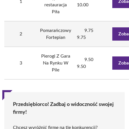
1
Zoba
restauracja
10.00
Piła
Pomarańczowy
9.75
2
Zoba
Fortepian
9.75
Pierogi Z Gara
9.50
3
Na Rynku W
Zoba
9.50
Pile
Przedsiębiorco! Zadbaj o widoczność swojej
firmy!
Chcesz wyróżnić firmę na tle konkurencji?