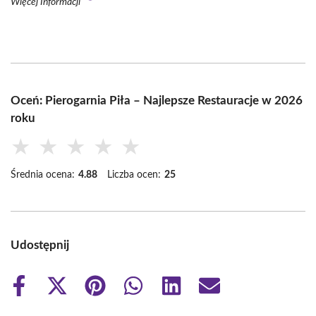
Więcej Informacji
Oceń: Pierogarnia Piła – Najlepsze Restauracje w 2026
roku
★
★
★
★
★
Średnia ocena:
4.88
Liczba ocen:
25
Udostępnij
Share
Share
Share
Share
Share
Share
on
on
on
on
on
on
Facebook
X
Pinterest
WhatsApp
LinkedIn
Email