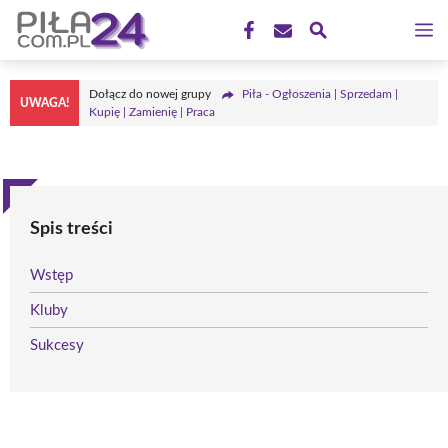
Przejdź
M
do
treści
Dołącz do nowej grupy
Piła - Ogłoszenia | Sprzedam |
UWAGA!
Kupię | Zamienię | Praca
Spis treści
Wstęp
Kluby
Sukcesy