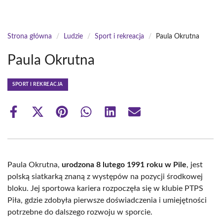
Strona główna
/
Ludzie
/
Sport i rekreacja
/
Paula Okrutna
Paula Okrutna
SPORT I REKREACJA
Share
Share
Share
Share
Share
Share
on
on
on
on
on
on
Facebook
X
Pinterest
WhatsApp
LinkedIn
Email
(Twitter)
Paula Okrutna,
urodzona 8 lutego 1991 roku w Pile
, jest
polską siatkarką znaną z występów na pozycji środkowej
bloku. Jej sportowa kariera rozpoczęła się w klubie PTPS
Piła, gdzie zdobyła pierwsze doświadczenia i umiejętności
potrzebne do dalszego rozwoju w sporcie.