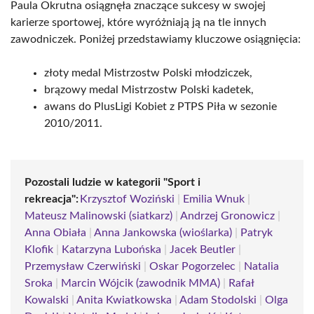
Paula Okrutna osiągnęła znaczące sukcesy w swojej
karierze sportowej, które wyróżniają ją na tle innych
zawodniczek. Poniżej przedstawiamy kluczowe osiągnięcia:
złoty medal Mistrzostw Polski młodziczek,
brązowy medal Mistrzostw Polski kadetek,
awans do PlusLigi Kobiet z PTPS Piła w sezonie
2010/2011.
Pozostali ludzie w kategorii "Sport i
rekreacja":
Krzysztof Woziński
|
Emilia Wnuk
|
Mateusz Malinowski (siatkarz)
|
Andrzej Gronowicz
|
Anna Obiała
|
Anna Jankowska (wioślarka)
|
Patryk
Klofik
|
Katarzyna Lubońska
|
Jacek Beutler
|
Przemysław Czerwiński
|
Oskar Pogorzelec
|
Natalia
Sroka
|
Marcin Wójcik (zawodnik MMA)
|
Rafał
Kowalski
|
Anita Kwiatkowska
|
Adam Stodolski
|
Olga