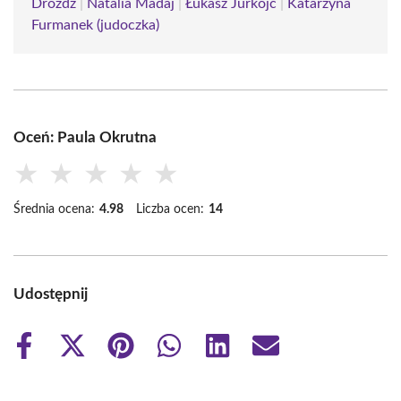
Drożdż
|
Natalia Madaj
|
Łukasz Jurkojć
|
Katarzyna
Furmanek (judoczka)
Oceń: Paula Okrutna
★
★
★
★
★
Średnia ocena:
4.98
Liczba ocen:
14
Udostępnij
Share
Share
Share
Share
Share
Share
on
on
on
on
on
on
Facebook
X
Pinterest
WhatsApp
LinkedIn
Email
(Twitter)