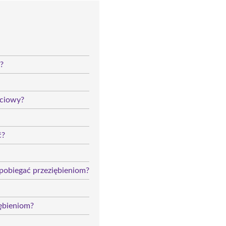
?
ściowy?
ć?
pobiegać przeziębieniom?
ębieniom?