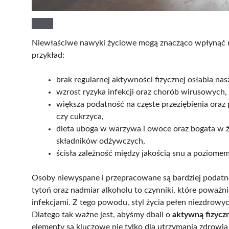
Niewłaściwe nawyki życiowe mogą znacząco wpłynąć n
przykład:
brak regularnej aktywności fizycznej osłabia na
wzrost ryzyka infekcji oraz chorób wirusowych,
większa podatność na częste przeziębienia ora
czy cukrzyca,
dieta uboga w warzywa i owoce oraz bogata w 
składników odżywczych,
ścisła zależność między jakością snu a poziome
Osoby niewyspane i przepracowane są bardziej podat
tytoń oraz nadmiar alkoholu to czynniki, które poważn
infekcjami. Z tego powodu, styl życia pełen niezdrow
Dlatego tak ważne jest, abyśmy dbali o
aktywną fizycz
elementy są kluczowe nie tylko dla utrzymania zdrowia