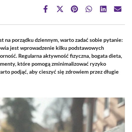
Share
Share
Share
Share
Share
Share
on
on
on
on
on
on
Facebook
X
Pinterest
WhatsApp
LinkedIn
Email
(Twitter)
st na porządku dziennym, warto zadać sobie pytanie:
rowia jest wprowadzenie kilku podstawowych
rność. Regularna aktywność fizyczna, bogata dieta,
damenty, które pomogą zminimalizować ryzyko
 warto podjąć, aby cieszyć się zdrowiem przez długie