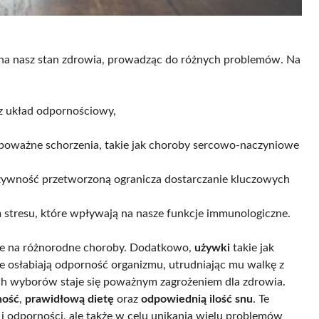
a nasz stan zdrowia, prowadząc do różnych problemów. Na
sz układ odpornościowy,
z poważne schorzenia, takie jak choroby sercowo-naczyniowe
żywność przetworzoną ogranicza dostarczanie kluczowych
m stresu, które wpływają na nasze funkcje immunologiczne.
ne na różnorodne choroby. Dodatkowo,
używki
takie jak
ie osłabiają odporność organizmu, utrudniając mu walkę z
ych wyborów staje się poważnym zagrożeniem dla zdrowia.
ność
,
prawidłową dietę
oraz
odpowiednią ilość snu
. Te
 i odporności, ale także w celu unikania wielu problemów