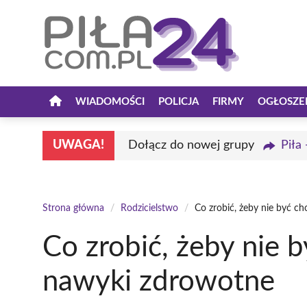
Przejdź
do
treści
WIADOMOŚCI
POLICJA
FIRMY
OGŁOSZE
UWAGA!
Dołącz do nowej grupy
Piła
Strona główna
/
Rodzicielstwo
/
Co zrobić, żeby nie być 
Co zrobić, żeby nie
nawyki zdrowotne