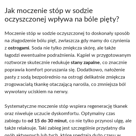
Jak moczenie stóp w sodzie
oczyszczonej wpływa na bóle pięty?
Moczenie stóp w sodzie oczyszczonej to doskonały sposób
na złagodzenie bólu pięt, zwłaszcza gdy mamy do czynienia
z
ostrogami
. Soda nie tylko zmiękcza skórę, ale także
łagodzi ewentualne podrażnienia. Kąpiel w przygotowanym
roztworze skutecznie redukuje
stany zapalne
, co znacznie
poprawia komfort poruszania się. Dodatkowo, nałożenie
pasty z sodą bezpośrednio na ostrogi delikatnie zmiękcza
zrogowaciałą tkankę otaczającą narośla, co zmniejsza ból
wywołany uciskiem na nerwy.
Systematyczne moczenie stóp wspiera regenerację tkanek
oraz niweluje uczucie dyskomfortu. Optymalny czas
zabiegu to
od 15 do 30 minut
, co nie tylko przynosi ulgę, ale
także relaksuje. Taki zabieg jest szczególnie przydatny dla
osób aktywnych lub tych, które spędzają dużo czasu w