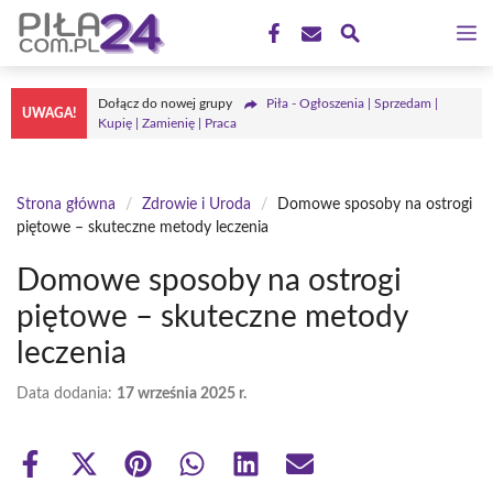
Przejdź
M
do
treści
Dołącz do nowej grupy
Piła - Ogłoszenia | Sprzedam |
UWAGA!
Kupię | Zamienię | Praca
Strona główna
/
Zdrowie i Uroda
/
Domowe sposoby na ostrogi
piętowe – skuteczne metody leczenia
Domowe sposoby na ostrogi
piętowe – skuteczne metody
leczenia
Data dodania:
17 września 2025 r.
Share
Share
Share
Share
Share
Share
on
on
on
on
on
on