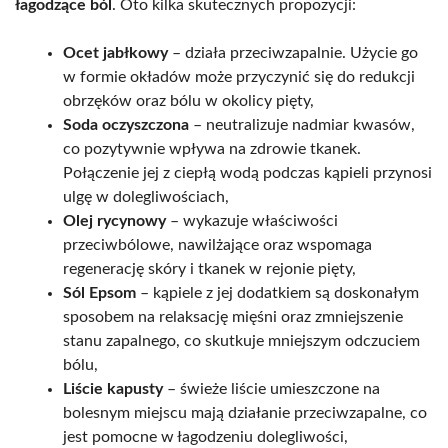
łagodzące ból
. Oto kilka skutecznych propozycji:
Ocet jabłkowy
– działa przeciwzapalnie. Użycie go
w formie okładów może przyczynić się do redukcji
obrzęków oraz bólu w okolicy pięty,
Soda oczyszczona
– neutralizuje nadmiar kwasów,
co pozytywnie wpływa na zdrowie tkanek.
Połączenie jej z ciepłą wodą podczas kąpieli przynosi
ulgę w dolegliwościach,
Olej rycynowy
– wykazuje właściwości
przeciwbólowe, nawilżające oraz wspomaga
regenerację skóry i tkanek w rejonie pięty,
Sól Epsom
– kąpiele z jej dodatkiem są doskonałym
sposobem na relaksację mięśni oraz zmniejszenie
stanu zapalnego, co skutkuje mniejszym odczuciem
bólu,
Liście kapusty
– świeże liście umieszczone na
bolesnym miejscu mają działanie przeciwzapalne, co
jest pomocne w łagodzeniu dolegliwości,