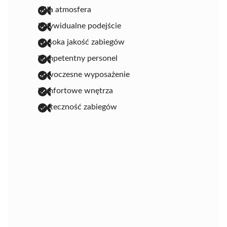
miła atmosfera
indywidualne podejście
wysoka jakość zabiegów
kompetentny personel
nowoczesne wyposażenie
komfortowe wnętrza
skuteczność zabiegów