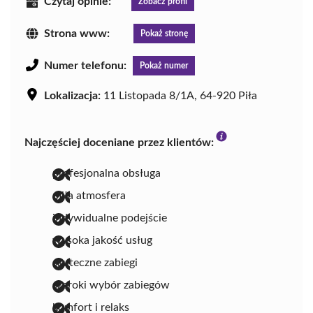
Czytaj opinie:
Zobacz profil
Strona www:
Pokaż stronę
Numer telefonu:
Pokaż numer
Lokalizacja:
11 Listopada 8/1A, 64-920 Piła
Najczęściej doceniane przez klientów:
profesjonalna obsługa
miła atmosfera
indywidualne podejście
wysoka jakość usług
skuteczne zabiegi
szeroki wybór zabiegów
komfort i relaks