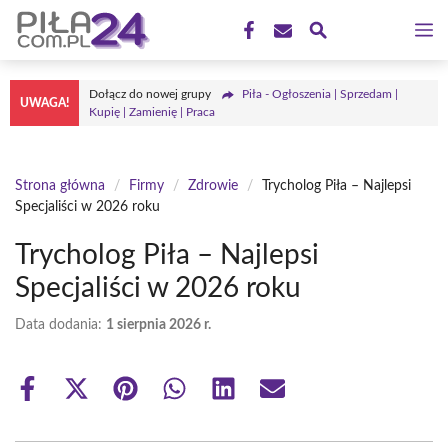
Przejdź
M
do
treści
Dołącz do nowej grupy
Piła - Ogłoszenia | Sprzedam |
UWAGA!
Kupię | Zamienię | Praca
Strona główna
/
Firmy
/
Zdrowie
/
Trycholog Piła – Najlepsi
Specjaliści w 2026 roku
Trycholog Piła – Najlepsi
Specjaliści w 2026 roku
Data dodania:
1 sierpnia 2026 r.
Share
Share
Share
Share
Share
Share
on
on
on
on
on
on
Facebook
X
Pinterest
WhatsApp
LinkedIn
Email
(Twitter)