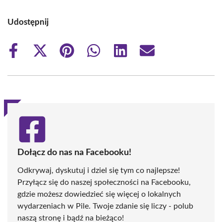
Udostępnij
Share
Share
Share
Share
Share
Share
on
on
on
on
on
on
Facebook
X
Pinterest
WhatsApp
LinkedIn
Email
(Twitter)
Dołącz do nas na Facebooku!
Odkrywaj, dyskutuj i dziel się tym co najlepsze!
Przyłącz się do naszej społeczności na Facebooku,
gdzie możesz dowiedzieć się więcej o lokalnych
wydarzeniach w Pile. Twoje zdanie się liczy - polub
naszą stronę i bądź na bieżąco!