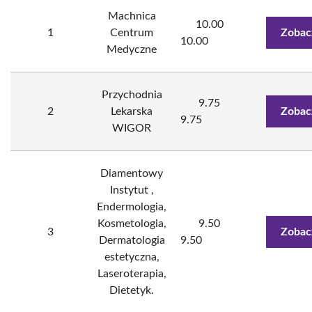
Machnica
10.00
1
Centrum
Zobac
10.00
Medyczne
Przychodnia
9.75
2
Lekarska
Zobac
9.75
WIGOR
Diamentowy
Instytut ,
Endermologia,
Kosmetologia,
9.50
3
Zobac
Dermatologia
9.50
estetyczna,
Laseroterapia,
Dietetyk.