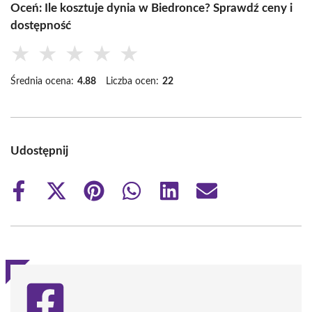
Oceń: Ile kosztuje dynia w Biedronce? Sprawdź ceny i
dostępność
★
★
★
★
★
Średnia ocena:
4.88
Liczba ocen:
22
Udostępnij
Share
Share
Share
Share
Share
Share
on
on
on
on
on
on
Facebook
X
Pinterest
WhatsApp
LinkedIn
Email
(Twitter)