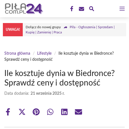
Przejdź
M
do
treści
Dołącz do nowej grupy
Piła - Ogłoszenia | Sprzedam |
UWAGA!
Kupię | Zamienię | Praca
Strona główna
/
Lifestyle
/
Ile kosztuje dynia w Biedronce?
Sprawdź ceny i dostępność
Ile kosztuje dynia w Biedronce?
Sprawdź ceny i dostępność
Data dodania:
21 września 2025 r.
Share
Share
Share
Share
Share
Share
on
on
on
on
on
on
Facebook
X
Pinterest
WhatsApp
LinkedIn
Email
(Twitter)