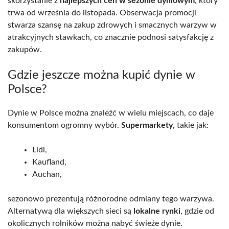
skorzystanie z
najlepszych cen w sezonie dyniowym
, który
trwa od września do listopada. Obserwacja promocji
stwarza szansę na zakup zdrowych i smacznych warzyw w
atrakcyjnych stawkach, co znacznie podnosi satysfakcję z
zakupów.
Gdzie jeszcze można kupić dynie w
Polsce?
Dynie w Polsce można znaleźć w wielu miejscach, co daje
konsumentom ogromny wybór.
Supermarkety
, takie jak:
Lidl,
Kaufland,
Auchan,
sezonowo prezentują różnorodne odmiany tego warzywa.
Alternatywą dla większych sieci są
lokalne rynki
, gdzie od
okolicznych rolników można nabyć świeże dynie.