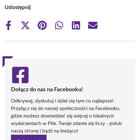
Udostępnij
Share
Share
Share
Share
Share
Share
on
on
on
on
on
on
Facebook
X
Pinterest
WhatsApp
LinkedIn
Email
(Twitter)
Dołącz do nas na Facebooku!
Odkrywaj, dyskutuj i dziel się tym co najlepsze!
Przyłącz się do naszej społeczności na Facebooku,
gdzie możesz dowiedzieć się więcej o lokalnych
wydarzeniach w Pile. Twoje zdanie się liczy - polub
naszą stronę i bądź na bieżąco!