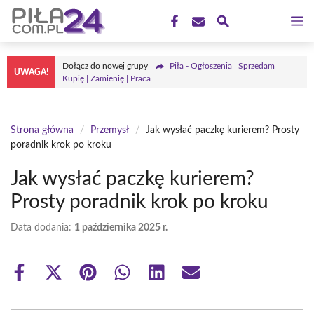
Przejdź
M
do
treści
Dołącz do nowej grupy
Piła - Ogłoszenia | Sprzedam |
UWAGA!
Kupię | Zamienię | Praca
Strona główna
/
Przemysł
/
Jak wysłać paczkę kurierem? Prosty
poradnik krok po kroku
Jak wysłać paczkę kurierem?
Prosty poradnik krok po kroku
Data dodania:
1 października 2025 r.
Share
Share
Share
Share
Share
Share
on
on
on
on
on
on
Facebook
X
Pinterest
WhatsApp
LinkedIn
Email
(Twitter)