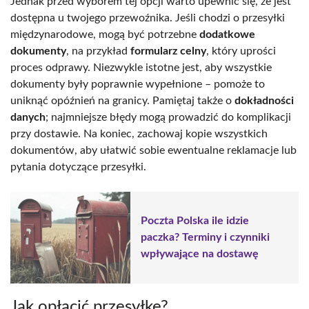
Jednak przed wyborem tej opcji warto upewnić się, że jest
dostępna u twojego przewoźnika. Jeśli chodzi o przesyłki
międzynarodowe, mogą być potrzebne
dodatkowe
dokumenty
, na przykład
formularz celny
, który uprości
proces odprawy. Niezwykle istotne jest, aby wszystkie
dokumenty były poprawnie wypełnione – pomoże to
uniknąć opóźnień na granicy. Pamiętaj także o
dokładności
danych
; najmniejsze błędy mogą prowadzić do komplikacji
przy dostawie. Na koniec, zachowaj kopie wszystkich
dokumentów, aby ułatwić sobie ewentualne reklamacje lub
pytania dotyczące przesyłki.
Poczta Polska ile idzie
paczka? Terminy i czynniki
wpływające na dostawę
Jak opłacić przesyłkę?