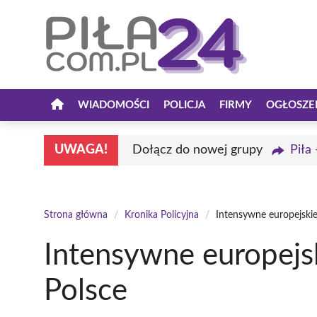
Przejdź
do
treści
WIADOMOŚCI
POLICJA
FIRMY
OGŁOSZE
UWAGA!
Dołącz do nowej grupy
Piła
Strona główna
/
Kronika Policyjna
/
Intensywne europejskie
Intensywne europejs
Polsce