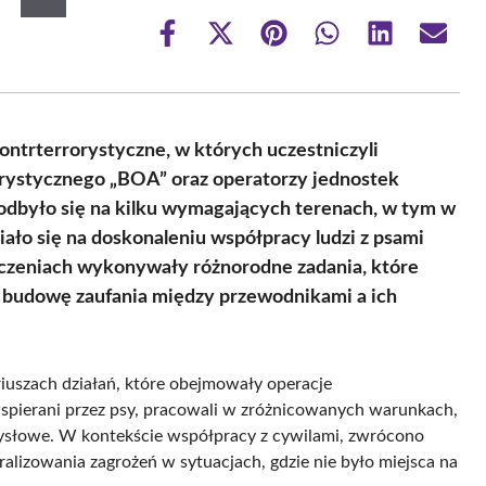
Share
Share
Share
Share
Share
Share
on
on
on
on
on
on
Facebook
X
Pinterest
WhatsApp
LinkedIn
Email
(Twitter)
ntrterrorystyczne, w których uczestniczyli
orystycznego „BOA” oraz operatorzy jednostek
 odbyło się na kilku wymagających terenach, w tym w
ało się na doskonaleniu współpracy ludzi z psami
iczeniach wykonywały różnorodne zadania, które
 i budowę zaufania między przewodnikami a ich
riuszach działań, które obejmowały operacje
wspierani przez psy, pracowali w zróżnicowanych warunkach,
ysłowe. W kontekście współpracy z cywilami, zwrócono
lizowania zagrożeń w sytuacjach, gdzie nie było miejsca na