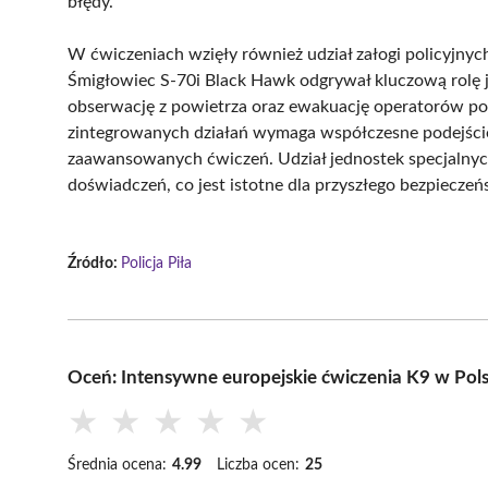
błędy.
W ćwiczeniach wzięły również udział załogi policyjnyc
Śmigłowiec S-70i Black Hawk odgrywał kluczową rolę j
obserwację z powietrza oraz ewakuację operatorów podc
zintegrowanych działań wymaga współczesne podejście 
zaawansowanych ćwiczeń. Udział jednostek specjalnych
doświadczeń, co jest istotne dla przyszłego bezpieczeń
Źródło:
Policja Piła
Oceń: Intensywne europejskie ćwiczenia K9 w Pol
★
★
★
★
★
Średnia ocena:
4.99
Liczba ocen:
25