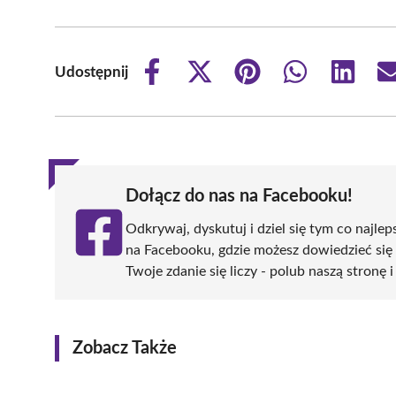
Udostępnij
Share
Share
Share
Share
Share
on
on
on
on
on
Facebook
X
Pinterest
WhatsApp
LinkedIn
(Twitter)
Dołącz do nas na Facebooku!
Odkrywaj, dyskutuj i dziel się tym co najlep
na Facebooku, gdzie możesz dowiedzieć się 
Twoje zdanie się liczy - polub naszą stronę 
Zobacz Także