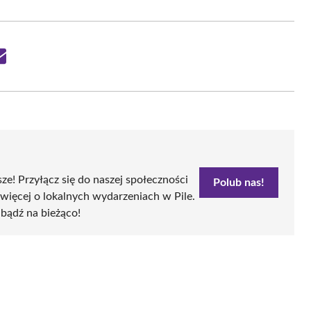
Share
on
Email
sze! Przyłącz się do naszej społeczności
Polub nas!
więcej o lokalnych wydarzeniach w Pile.
i bądź na bieżąco!