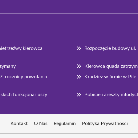
nietrzeźwy kierowca
Rozpoczęcie budowy ul. 
trzymany
Kierowca quada zatrzym
07. rocznicy powołania
Kradzież w firmie w Pil
ilskich funkcjonariuszy
Pobicie i areszty młody
Kontakt
O Nas
Regulamin
Polityka Prywatności