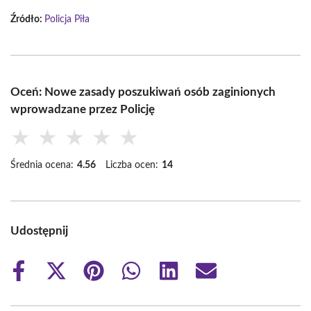
Źródło:
Policja Piła
Oceń: Nowe zasady poszukiwań osób zaginionych
wprowadzane przez Policję
★
★
★
★
★
Średnia ocena:
4.56
Liczba ocen:
14
Udostępnij
Share
Share
Share
Share
Share
Share
on
on
on
on
on
on
Facebook
X
Pinterest
WhatsApp
LinkedIn
Email
(Twitter)