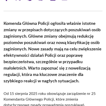
on
on
on
on
on
on
Facebook
X
Pinterest
WhatsApp
LinkedIn
Email
(Twitter)
Komenda Główna Policji ogłosiła właśnie istotne
zmiany w przepisach dotyczących poszukiwań osób
zaginionych. Główne zmiany obejmują redukcję
poziomów poszukiwań oraz nową klasyfikację osób
zaginionych. Nowe zasady mają na celu zwiększenie
efektywności działań Policji oraz poprawę
bezpieczeństwa, szczególnie w przypadku
małoletnich. Warto zapoznać się z nowelizacją
regulacji, która ma kluczowe znaczenie dla
szybkiego reakcji w nagłych sytuacjach.
Od 15 sierpnia 2025 roku obowiązuje zarządzenie nr 25
Komendanta Głównego Policji, które zmienia
dotychczasowe zasady prowadzenia poszukiwań.