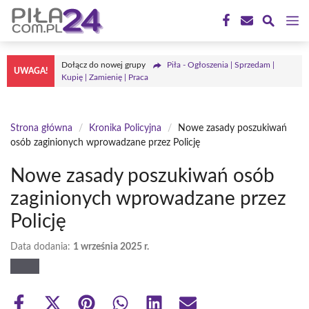
Przejdź
M
do
treści
Dołącz do nowej grupy
Piła - Ogłoszenia | Sprzedam |
UWAGA!
Kupię | Zamienię | Praca
Strona główna
/
Kronika Policyjna
/
Nowe zasady poszukiwań
osób zaginionych wprowadzane przez Policję
Nowe zasady poszukiwań osób
zaginionych wprowadzane przez
Policję
Data dodania:
1 września 2025 r.
Share
Share
Share
Share
Share
Share