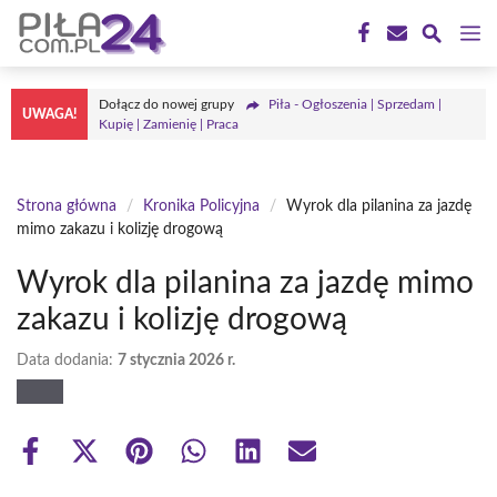
Przejdź
M
do
treści
Dołącz do nowej grupy
Piła - Ogłoszenia | Sprzedam |
UWAGA!
Kupię | Zamienię | Praca
Strona główna
/
Kronika Policyjna
/
Wyrok dla pilanina za jazdę
mimo zakazu i kolizję drogową
Wyrok dla pilanina za jazdę mimo
zakazu i kolizję drogową
Data dodania:
7 stycznia 2026 r.
Share
Share
Share
Share
Share
Share
on
on
on
on
on
on
Facebook
X
Pinterest
WhatsApp
LinkedIn
Email