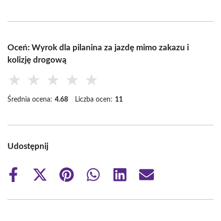
Oceń: Wyrok dla pilanina za jazdę mimo zakazu i
kolizję drogową
★
★
★
★
★
Średnia ocena:
4.68
Liczba ocen:
11
Udostępnij
Share
Share
Share
Share
Share
Share
on
on
on
on
on
on
Facebook
X
Pinterest
WhatsApp
LinkedIn
Email
(Twitter)