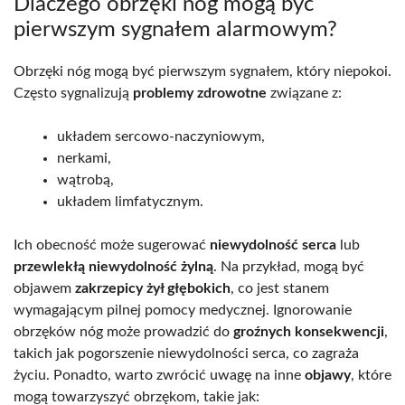
Dlaczego obrzęki nóg mogą być
pierwszym sygnałem alarmowym?
Obrzęki nóg mogą być pierwszym sygnałem, który niepokoi.
Często sygnalizują
problemy zdrowotne
związane z:
układem sercowo-naczyniowym,
nerkami,
wątrobą,
układem limfatycznym.
Ich obecność może sugerować
niewydolność serca
lub
przewlekłą niewydolność żylną
. Na przykład, mogą być
objawem
zakrzepicy żył głębokich
, co jest stanem
wymagającym pilnej pomocy medycznej. Ignorowanie
obrzęków nóg może prowadzić do
groźnych konsekwencji
,
takich jak pogorszenie niewydolności serca, co zagraża
życiu. Ponadto, warto zwrócić uwagę na inne
objawy
, które
mogą towarzyszyć obrzękom, takie jak: