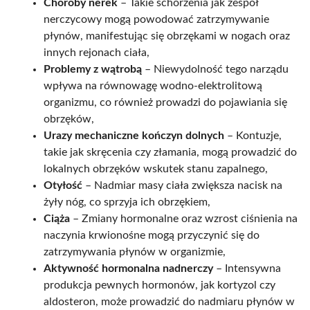
Choroby nerek
– Takie schorzenia jak zespół
nerczycowy mogą powodować zatrzymywanie
płynów, manifestując się obrzękami w nogach oraz
innych rejonach ciała,
Problemy z wątrobą
– Niewydolność tego narządu
wpływa na równowagę wodno-elektrolitową
organizmu, co również prowadzi do pojawiania się
obrzęków,
Urazy mechaniczne kończyn dolnych
– Kontuzje,
takie jak skręcenia czy złamania, mogą prowadzić do
lokalnych obrzęków wskutek stanu zapalnego,
Otyłość
– Nadmiar masy ciała zwiększa nacisk na
żyły nóg, co sprzyja ich obrzękiem,
Ciąża
– Zmiany hormonalne oraz wzrost ciśnienia na
naczynia krwionośne mogą przyczynić się do
zatrzymywania płynów w organizmie,
Aktywność hormonalna nadnerczy
– Intensywna
produkcja pewnych hormonów, jak kortyzol czy
aldosteron, może prowadzić do nadmiaru płynów w