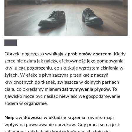
Obrzęki nóg często wynikają z
problemów z sercem
. Kiedy
serce nie działa jak należy, efektywność jego pompowania
krwi ulega pogorszeniu, co skutkuje wzrostem ciśnienia w
żyłach. W efekcie płyn zaczyna przenikać z naczyń
krwionośnych do tkanek, zwłaszcza w dolnych partiach
ciała, co określamy mianem
zatrzymywania płynów
. To
zjawisko może być nasilać niewłaściwe gospodarowanie
sodem w organizmie.
Nieprawidłowości w układzie krążenia
również mają
wpływ na powstawanie obrzęków. Gdy praca serca jest
zaburzona, odkładanie krwi w kończynach staje się