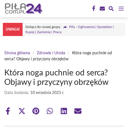
Przejdź
M
do
treści
Dołącz do nowej grupy
Piła - Ogłoszenia | Sprzedam |
UWAGA!
Kupię | Zamienię | Praca
Strona główna
/
Zdrowie i Uroda
/
Która noga puchnie od
serca? Objawy i przyczyny obrzęków
Która noga puchnie od serca?
Objawy i przyczyny obrzęków
Data dodania:
10 września 2025 r.
Share
Share
Share
Share
Share
Share
on
on
on
on
on
on
Facebook
X
Pinterest
WhatsApp
LinkedIn
Email
(Twitter)