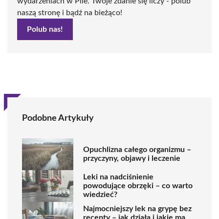
wydarzeniach w Pile. Twoje zdanie się liczy - polub
naszą stronę i bądź na bieżąco!
Polub nas!
Podobne Artykuły
Opuchlizna całego organizmu –
przyczyny, objawy i leczenie
Leki na nadciśnienie
powodujące obrzęki – co warto
wiedzieć?
Najmocniejszy lek na grypę bez
recepty – jak działa i jakie ma