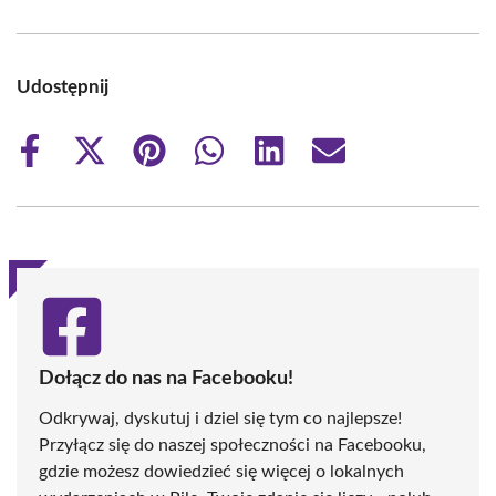
Udostępnij
Share
Share
Share
Share
Share
Share
on
on
on
on
on
on
Facebook
X
Pinterest
WhatsApp
LinkedIn
Email
(Twitter)
Dołącz do nas na Facebooku!
Odkrywaj, dyskutuj i dziel się tym co najlepsze!
Przyłącz się do naszej społeczności na Facebooku,
gdzie możesz dowiedzieć się więcej o lokalnych