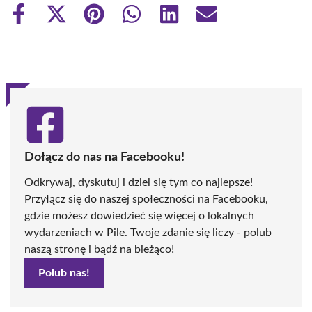
Share
Share
Share
Share
Share
Share
on
on
on
on
on
on
Facebook
X
Pinterest
WhatsApp
LinkedIn
Email
(Twitter)
Dołącz do nas na Facebooku!
Odkrywaj, dyskutuj i dziel się tym co najlepsze!
Przyłącz się do naszej społeczności na Facebooku,
gdzie możesz dowiedzieć się więcej o lokalnych
wydarzeniach w Pile. Twoje zdanie się liczy - polub
naszą stronę i bądź na bieżąco!
Polub nas!