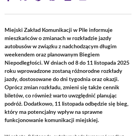
on
on
on
on
on
on
Facebook
X
Pinterest
WhatsApp
LinkedIn
Email
(Twitter)
Miejski Zakład Komunikacji w Pile informuje
mieszkańców o zmianach w rozkładzie jazdy
autobusów w związku z nadchodzącym długim
weekendem oraz planowanym Biegiem
Niepodległości. W dniach od 8 do 11 listopada 2025
roku wprowadzone zostaną różnorodne rozkłady
jazdy, dostosowane do dni tygodnia oraz okazji.
Oprócz zmian rozkładu, zmieni się także cennik
biletów, co również warto uwzględnić planując
podróż. Dodatkowo, 11 listopada odbędzie się bieg,
który ma potencjalny wpływ na sprawne
funkcjonowanie komunikacji miejskiej.