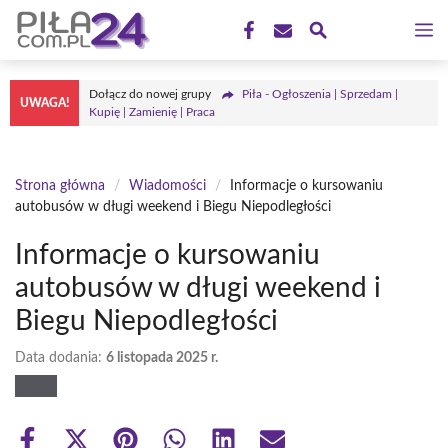
Przejdź
M
do
treści
Dołącz do nowej grupy
Piła - Ogłoszenia | Sprzedam |
UWAGA!
Kupię | Zamienię | Praca
Strona główna
/
Wiadomości
/
Informacje o kursowaniu
autobusów w długi weekend i Biegu Niepodległości
Informacje o kursowaniu
autobusów w długi weekend i
Biegu Niepodległości
Data dodania:
6 listopada 2025 r.
Share
Share
Share
Share
Share
Share