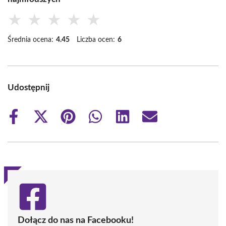
★
★
★
★
★
Średnia ocena:
4.45
Liczba ocen:
6
Udostępnij
Share
Share
Share
Share
Share
Share
on
on
on
on
on
on
Facebook
X
Pinterest
WhatsApp
LinkedIn
Email
(Twitter)
Dołącz do nas na Facebooku!