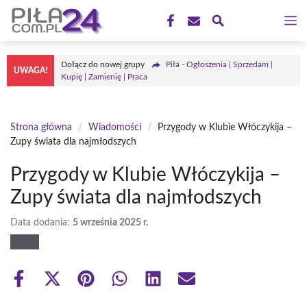
Przejdź
M
do
treści
Dołącz do nowej grupy
Piła - Ogłoszenia | Sprzedam |
UWAGA!
Kupię | Zamienię | Praca
Strona główna
/
Wiadomości
/
Przygody w Klubie Włóczykija –
Zupy świata dla najmłodszych
Przygody w Klubie Włóczykija –
Zupy świata dla najmłodszych
Data dodania:
5 września 2025 r.
Share
Share
Share
Share
Share
Share
on
on
on
on
on
on
Facebook
X
Pinterest
WhatsApp
LinkedIn
Email