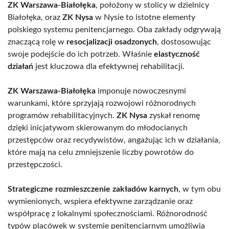
ZK Warszawa-Białołęka
, położony w stolicy w dzielnicy
Białołęka, oraz
ZK Nysa
w Nysie to istotne elementy
polskiego systemu penitencjarnego. Oba zakłady odgrywają
znaczącą rolę w
resocjalizacji osadzonych
, dostosowując
swoje podejście do ich potrzeb. Właśnie
elastyczność
działań
jest kluczowa dla efektywnej rehabilitacji.
ZK Warszawa-Białołęka
imponuje nowoczesnymi
warunkami, które sprzyjają rozwojowi różnorodnych
programów rehabilitacyjnych.
ZK Nysa
zyskał renomę
dzięki inicjatywom skierowanym do młodocianych
przestępców oraz recydywistów, angażując ich w działania,
które mają na celu zmniejszenie liczby powrotów do
przestępczości.
Strategiczne rozmieszczenie zakładów karnych
, w tym obu
wymienionych, wspiera efektywne zarządzanie oraz
współpracę z lokalnymi społecznościami. Różnorodność
typów placówek w systemie penitencjarnym umożliwia