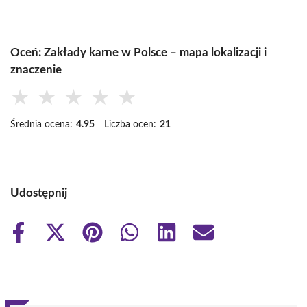
Oceń: Zakłady karne w Polsce – mapa lokalizacji i
znaczenie
★
★
★
★
★
Średnia ocena:
4.95
Liczba ocen:
21
Udostępnij
Share
Share
Share
Share
Share
Share
on
on
on
on
on
on
Facebook
X
Pinterest
WhatsApp
LinkedIn
Email
(Twitter)