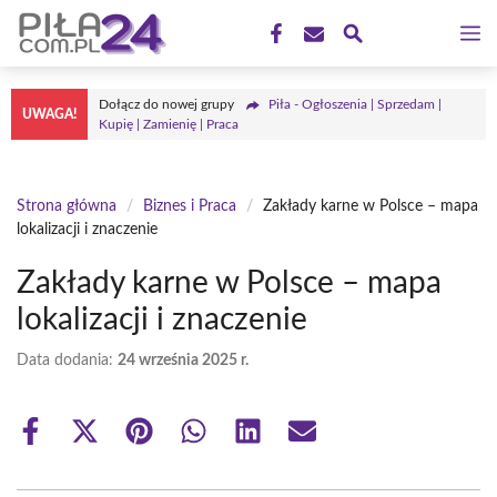
Przejdź
M
do
treści
Dołącz do nowej grupy
Piła - Ogłoszenia | Sprzedam |
UWAGA!
Kupię | Zamienię | Praca
Strona główna
/
Biznes i Praca
/
Zakłady karne w Polsce – mapa
lokalizacji i znaczenie
Zakłady karne w Polsce – mapa
lokalizacji i znaczenie
Data dodania:
24 września 2025 r.
Share
Share
Share
Share
Share
Share
on
on
on
on
on
on
Facebook
X
Pinterest
WhatsApp
LinkedIn
Email
(Twitter)