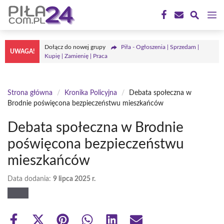
Przejdź
M
do
treści
Dołącz do nowej grupy
Piła - Ogłoszenia | Sprzedam |
UWAGA!
Kupię | Zamienię | Praca
Strona główna
/
Kronika Policyjna
/
Debata społeczna w
Brodnie poświęcona bezpieczeństwu mieszkańców
Debata społeczna w Brodnie
poświęcona bezpieczeństwu
mieszkańców
Data dodania:
9 lipca 2025 r.
Share
Share
Share
Share
Share
Share