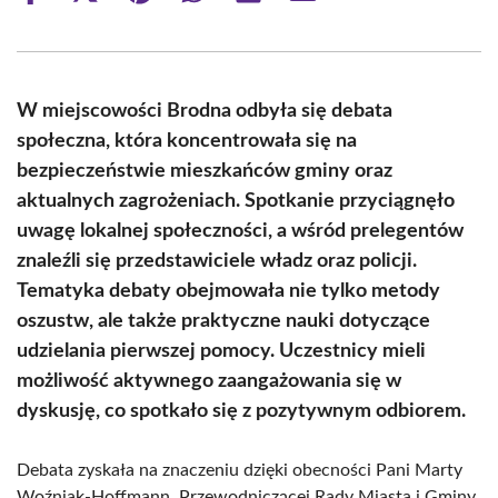
on
on
on
on
on
on
Facebook
X
Pinterest
WhatsApp
LinkedIn
Email
(Twitter)
W miejscowości Brodna odbyła się debata
społeczna, która koncentrowała się na
bezpieczeństwie mieszkańców gminy oraz
aktualnych zagrożeniach. Spotkanie przyciągnęło
uwagę lokalnej społeczności, a wśród prelegentów
znaleźli się przedstawiciele władz oraz policji.
Tematyka debaty obejmowała nie tylko metody
oszustw, ale także praktyczne nauki dotyczące
udzielania pierwszej pomocy. Uczestnicy mieli
możliwość aktywnego zaangażowania się w
dyskusję, co spotkało się z pozytywnym odbiorem.
Debata zyskała na znaczeniu dzięki obecności Pani Marty
Woźniak-Hoffmann, Przewodniczącej Rady Miasta i Gminy