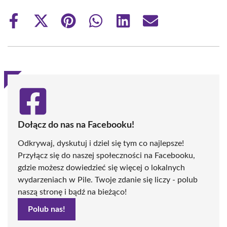
Share
Share
Share
Share
Share
Share
on
on
on
on
on
on
Facebook
X
Pinterest
WhatsApp
LinkedIn
Email
(Twitter)
Dołącz do nas na Facebooku!
Odkrywaj, dyskutuj i dziel się tym co najlepsze!
Przyłącz się do naszej społeczności na Facebooku,
gdzie możesz dowiedzieć się więcej o lokalnych
wydarzeniach w Pile. Twoje zdanie się liczy - polub
naszą stronę i bądź na bieżąco!
Polub nas!