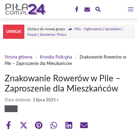
Przejdź
M
do
treści
Dołącz do nowej grupy
Piła - Ogłoszenia | Sprzedam |
UWAGA!
Kupię | Zamienię | Praca
Strona główna
/
Kronika Policyjna
/
Znakowanie Rowerów w
Pile – Zaproszenie dla Mieszkańców
Znakowanie Rowerów w Pile –
Zaproszenie dla Mieszkańców
Data dodania:
3 lipca 2025 r.
Share
Share
Share
Share
Share
Share
on
on
on
on
on
on
Facebook
X
Pinterest
WhatsApp
LinkedIn
Email