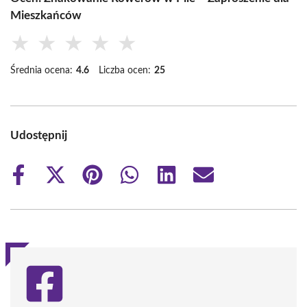
Mieszkańców
★
★
★
★
★
Średnia ocena:
4.6
Liczba ocen:
25
Udostępnij
Share
Share
Share
Share
Share
Share
on
on
on
on
on
on
Facebook
X
Pinterest
WhatsApp
LinkedIn
Email
(Twitter)