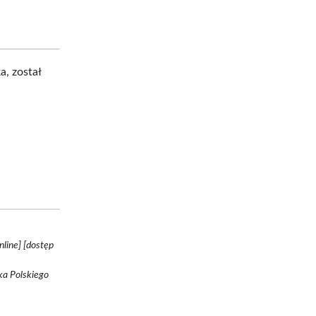
a, został
line] [dostęp
ka Polskiego