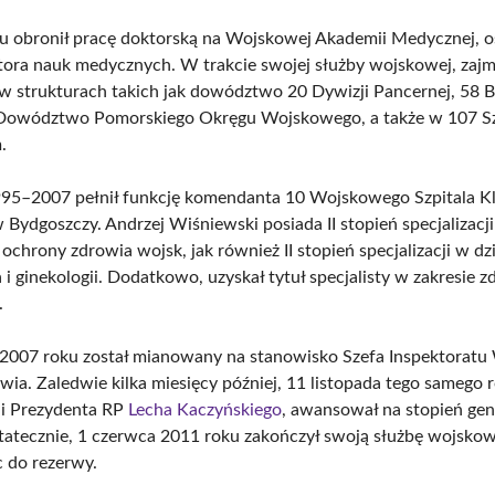
 obronił pracę doktorską na Wojskowej Akademii Medycznej, o
tora nauk medycznych. W trakcie swojej służby wojskowej, zaj
w strukturach takich jak dowództwo 20 Dywizji Pancernej, 58 B
Dowództwo Pomorskiego Okręgu Wojskowego, a także w 107 Sz
.
95–2007 pełnił funkcję komendanta 10 Wojskowego Szpitala Kl
w Bydgoszczy. Andrzej Wiśniewski posiada II stopień specjalizacj
i ochrony zdrowia wojsk, jak również II stopień specjalizacji w dz
i ginekologii. Dodatkowo, uzyskał tytuł specjalisty w zakresie 
.
2007 roku został mianowany na stanowisko Szefa Inspektoratu
wia. Zaledwie kilka miesięcy później, 11 listopada tego samego 
ji Prezydenta RP
Lecha Kaczyńskiego
, awansował na stopień gen
tatecznie, 1 czerwca 2011 roku zakończył swoją służbę wojskow
 do rezerwy.