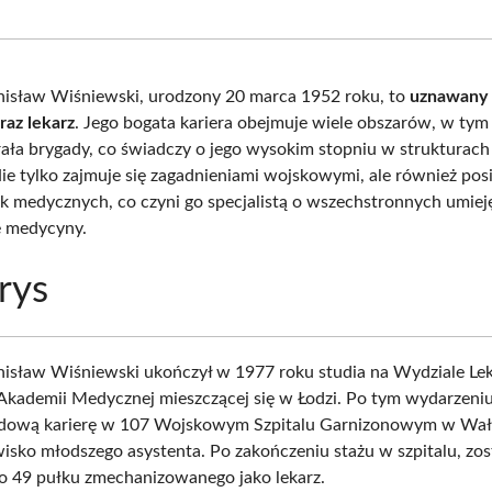
on
on
on
on
Facebook
X
Pinterest
What
(Twitter)
nisław Wiśniewski, urodzony 20 marca 1952 roku, to
uznawany 
az lekarz
. Jego bogata kariera obejmuje wiele obszarów, w tym
rała brygady, co świadczy o jego wysokim stopniu w strukturac
Nie tylko zajmuje się zagadnieniami wojskowymi, ale również posi
k medycznych, co czyni go specjalistą o wszechstronnych umiej
e medycyny.
rys
nisław Wiśniewski ukończył w 1977 roku studia na Wydziale Le
kademii Medycznej mieszczącej się w Łodzi. Po tym wydarzeniu
dową karierę w 107 Wojskowym Szpitalu Garnizonowym w Wałc
wisko młodszego asystenta. Po zakończeniu stażu w szpitalu, zos
 49 pułku zmechanizowanego jako lekarz.