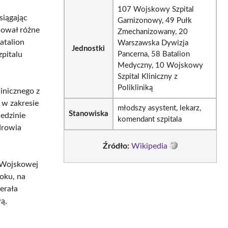
107 Wojskowy Szpital
siągając
Garnizonowy, 49 Pułk
mował różne
Zmechanizowany, 20
atalion
Warszawska Dywizja
Jednostki
Pancerna, 58 Batalion
pitalu
Medyczny, 10 Wojskowy
Szpital Kliniczny z
Polikliniką
inicznego z
i w zakresie
młodszy asystent, lekarz,
Stanowiska
iedzinie
komendant szpitala
zdrowia
Źródło:
Wikipedia
 Wojskowej
roku, na
erała
ą,