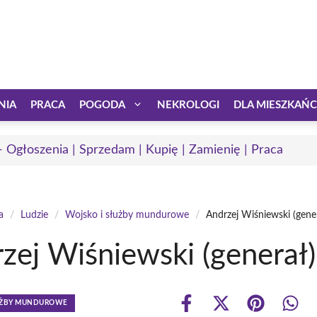
NIA
PRACA
POGODA
NEKROLOGI
DLA MIESZKAŃ
 - Ogłoszenia | Sprzedam | Kupię | Zamienię | Praca
a
/
Ludzie
/
Wojsko i służby mundurowe
/
Andrzej Wiśniewski (gene
zej Wiśniewski (generał)
ŁUŻBY MUNDUROWE
Share
Share
Share
Shar