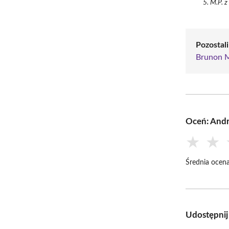
M.P. z
Pozostal
Brunon 
Oceń: Andr
★
★
Średnia ocena
Udostępnij