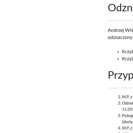
Odzn
Andrzej Wiś
odznaczony 
Krzyż
Krzy
Przyp
M.P. z
Odzna
11.09.
Pożeg
[dostę
M.P. z