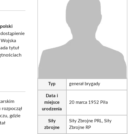
on
on
sApp
LinkedIn
Email
polski
 dostąpienie
h Wojska
ada tytuł
ętnościach
Typ
generał brygady
Data i
karskim
miejsce
20 marca 1952 Piła
 rozpoczął
urodzenia
zu, gdzie
Siły
Siły Zbrojne PRL, Siły
tał
zbrojne
Zbrojne RP