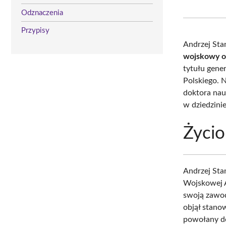
Odznaczenia
Przypisy
Andrzej Sta
wojskowy or
tytułu gene
Polskiego. 
doktora nau
w dziedzini
Życio
Andrzej Sta
Wojskowej A
swoją zawo
objął stano
powołany do