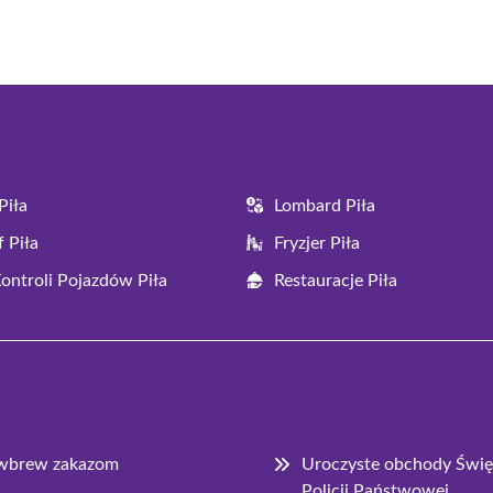
Facebook
X
Pinterest
WhatsApp
LinkedIn
Email
(Twitter)
Piła
Lombard Piła
 Piła
Fryzjer Piła
Kontroli Pojazdów Piła
Restauracje Piła
i wbrew zakazom
Uroczyste obchody Święta
Policji Państwowej