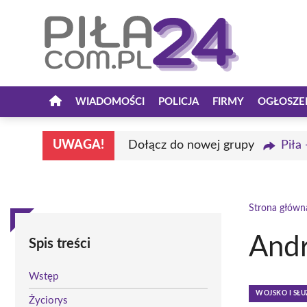
Przejdź
do
treści
WIADOMOŚCI
POLICJA
FIRMY
OGŁOSZE
UWAGA!
Dołącz do nowej grupy
Piła
Strona główn
Andr
Spis treści
Wstęp
WOJSKO I S
Życiorys