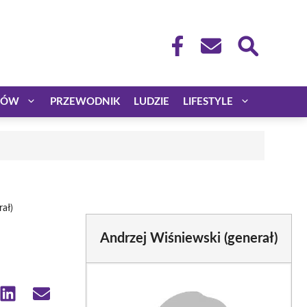
CÓW
PRZEWODNIK
LUDZIE
LIFESTYLE
rał)
Andrzej Wiśniewski (generał)
e
Share
Share