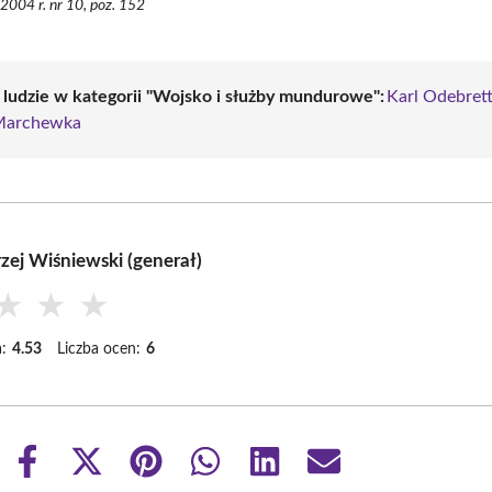
 2004 r. nr 10, poz. 152
i ludzie w kategorii "Wojsko i służby mundurowe":
Karl Odebret
Marchewka
zej Wiśniewski (generał)
★
★
★
:
4.53
Liczba ocen:
6
Share
Share
Share
Share
Share
Share
on
on
on
on
on
on