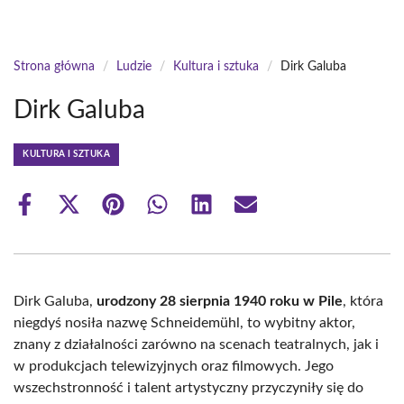
Strona główna
/
Ludzie
/
Kultura i sztuka
/
Dirk Galuba
Dirk Galuba
KULTURA I SZTUKA
Share
Share
Share
Share
Share
Share
on
on
on
on
on
on
Facebook
X
Pinterest
WhatsApp
LinkedIn
Email
(Twitter)
Dirk Galuba,
urodzony 28 sierpnia 1940 roku w Pile
, która
niegdyś nosiła nazwę Schneidemühl, to wybitny aktor,
znany z działalności zarówno na scenach teatralnych, jak i
w produkcjach telewizyjnych oraz filmowych. Jego
wszechstronność i talent artystyczny przyczyniły się do