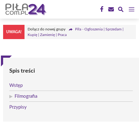
Przejdź
M
do
treści
Dołącz do nowej grupy
Piła - Ogłoszenia | Sprzedam |
UWAGA!
Kupię | Zamienię | Praca
Spis treści
Wstęp
Filmografia
Przypisy