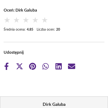
Oceń: Dirk Galuba
★
★
★
★
★
Średnia ocena:
4.85
Liczba ocen:
20
Udostępnij
Share
Share
Share
Share
Share
Share
on
on
on
on
on
on
Facebook
X
Pinterest
WhatsApp
LinkedIn
Email
(Twitter)
Dirk Galuba