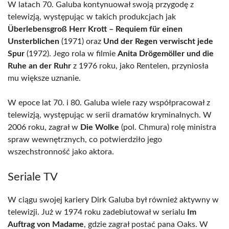
W latach 70. Galuba kontynuował swoją przygodę z
telewizją, występując w takich produkcjach jak
Überlebensgroß Herr Krott – Requiem für einen
Unsterblichen
(1971) oraz
Und der Regen verwischt jede
Spur
(1972). Jego rola w filmie
Anita Drögemöller und die
Ruhe an der Ruhr
z 1976 roku, jako Rentelen, przyniosła
mu większe uznanie.
W epoce lat 70. i 80. Galuba wiele razy współpracował z
telewizją, występując w serii dramatów kryminalnych. W
2006 roku, zagrał w
Die Wolke
(pol. Chmura) rolę ministra
spraw wewnętrznych, co potwierdziło jego
wszechstronność jako aktora.
Seriale TV
W ciągu swojej kariery Dirk Galuba był również aktywny w
telewizji. Już w 1974 roku zadebiutował w serialu
Im
Auftrag von Madame
, gdzie zagrał postać pana Oaks. W