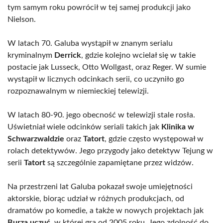
tym samym roku powrócił w tej samej produkcji jako
Nielson.
W latach 70. Galuba wystąpił w znanym serialu
kryminalnym
Derrick
, gdzie kolejno wcielał się w takie
postacie jak Lusseck, Otto Wollgast, oraz Reger. W sumie
wystąpił w licznych odcinkach serii, co uczyniło go
rozpoznawalnym w niemieckiej telewizji.
W latach 80-90. jego obecność w telewizji stale rosła.
Uświetniał wiele odcinków seriali takich jak
Klinika w
Schwarzwaldzie
oraz
Tatort
, gdzie często występował w
rolach detektywów. Jego przygody jako detektyw Tejung w
serii
Tatort
są szczególnie zapamiętane przez widzów.
Na przestrzeni lat Galuba pokazał swoje umiejętności
aktorskie, biorąc udział w różnych produkcjach, od
dramatów po komedie, a także w nowych projektach jak
Burza uczuć
, w której gra od 2005 roku. Jego zdolność do