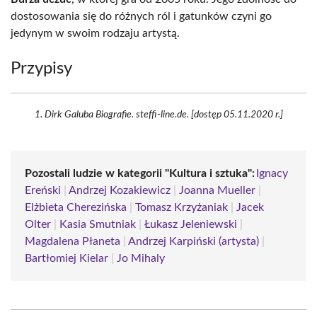
dostosowania się do różnych ról i gatunków czyni go
jedynym w swoim rodzaju artystą.
Przypisy
Dirk Galuba Biografie. steffi-line.de. [dostęp 05.11.2020 r.]
Pozostali ludzie w kategorii "Kultura i sztuka":
Ignacy
Ereński
|
Andrzej Kozakiewicz
|
Joanna Mueller
|
Elżbieta Cherezińska
|
Tomasz Krzyżaniak
|
Jacek
Olter
|
Kasia Smutniak
|
Łukasz Jeleniewski
|
Magdalena Płaneta
|
Andrzej Karpiński (artysta)
|
Bartłomiej Kielar
|
Jo Mihaly