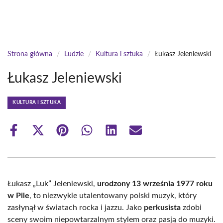
Strona główna
/
Ludzie
/
Kultura i sztuka
/
Łukasz Jeleniewski
Łukasz Jeleniewski
KULTURA I SZTUKA
Share
Share
Share
Share
Share
Share
on
on
on
on
on
on
Facebook
X
Pinterest
WhatsApp
LinkedIn
Email
(Twitter)
Łukasz „Luk” Jeleniewski,
urodzony 13 września 1977 roku
w Pile
, to niezwykle utalentowany polski muzyk, który
zasłynął w światach rocka i jazzu. Jako
perkusista
zdobi
sceny swoim niepowtarzalnym stylem oraz pasją do muzyki.