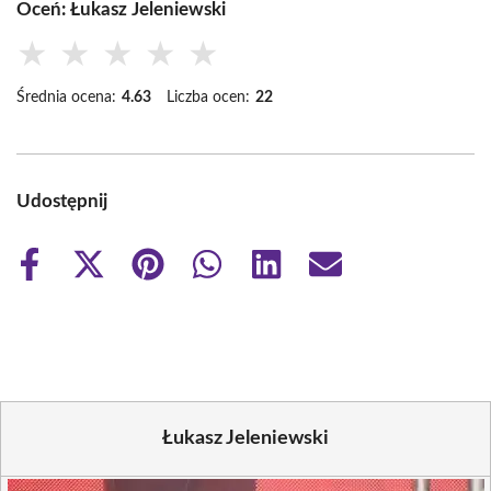
Oceń: Łukasz Jeleniewski
★
★
★
★
★
Średnia ocena:
4.63
Liczba ocen:
22
Udostępnij
Share
Share
Share
Share
Share
Share
on
on
on
on
on
on
Facebook
X
Pinterest
WhatsApp
LinkedIn
Email
(Twitter)
Łukasz Jeleniewski