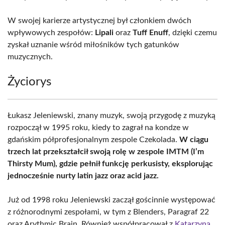
W swojej karierze artystycznej był członkiem dwóch
wpływowych zespołów:
Lipali
oraz
Tuff Enuff
, dzięki czemu
zyskał uznanie wśród miłośników tych gatunków
muzycznych.
Życiorys
Łukasz Jeleniewski, znany muzyk, swoją przygodę z muzyką
rozpoczął w 1995 roku, kiedy to zagrał na kondze w
gdańskim półprofesjonalnym zespole Czekolada.
W ciągu
trzech lat przekształcił swoją rolę w zespole IMTM (I’m
Thirsty Mum), gdzie pełnił funkcję perkusisty, eksplorując
jednocześnie nurty latin jazz oraz acid jazz.
Już od 1998 roku Jeleniewski zaczął gościnnie występować
z różnorodnymi zespołami, w tym z Blenders, Paragraf 22
oraz Arythmic Brain. Również współpracował z
Katarzyną