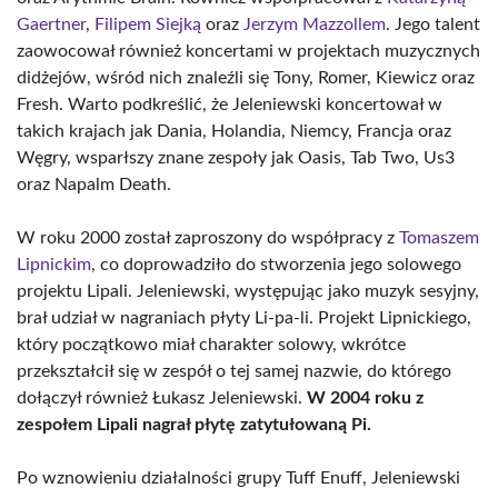
Gaertner
,
Filipem Siejką
oraz
Jerzym Mazzollem
. Jego talent
zaowocował również koncertami w projektach muzycznych
didżejów, wśród nich znaleźli się Tony, Romer, Kiewicz oraz
Fresh. Warto podkreślić, że Jeleniewski koncertował w
takich krajach jak Dania, Holandia, Niemcy, Francja oraz
Węgry, wsparłszy znane zespoły jak Oasis, Tab Two, Us3
oraz Napalm Death.
W roku 2000 został zaproszony do współpracy z
Tomaszem
Lipnickim
, co doprowadziło do stworzenia jego solowego
projektu Lipali. Jeleniewski, występując jako muzyk sesyjny,
brał udział w nagraniach płyty Li-pa-li. Projekt Lipnickiego,
który początkowo miał charakter solowy, wkrótce
przekształcił się w zespół o tej samej nazwie, do którego
dołączył również Łukasz Jeleniewski.
W 2004 roku z
zespołem Lipali nagrał płytę zatytułowaną Pi.
Po wznowieniu działalności grupy Tuff Enuff, Jeleniewski