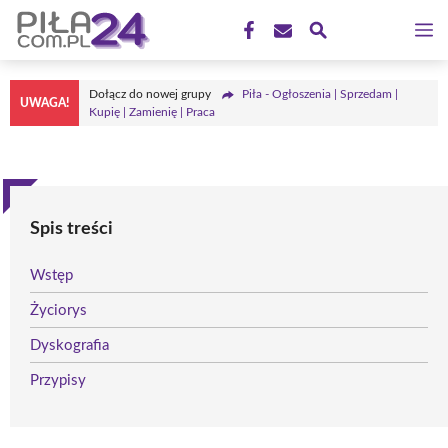
Przejdź
M
do
treści
Dołącz do nowej grupy
Piła - Ogłoszenia | Sprzedam |
UWAGA!
Kupię | Zamienię | Praca
Spis treści
Wstęp
Życiorys
Dyskografia
Przypisy